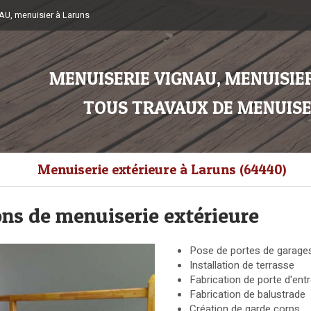
U, menuisier à Laruns
MENUISERIE VIGNAU, MENUISIER
TOUS TRAVAUX DE MENUISE
Menuiserie extérieure à Laruns (64440)
ons de menuiserie extérieure
Pose de portes de garage
Installation de terrasse
Fabrication de porte d'ent
Fabrication de balustrade
Création de garde corps