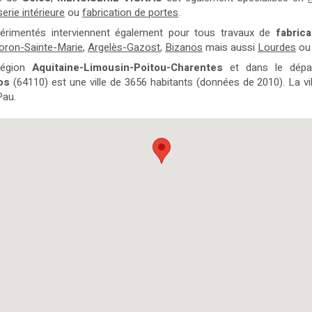
erie intérieure
ou
fabrication de portes
.
érimentés interviennent également pour tous travaux de
fabrica
oron-Sainte-Marie
,
Argelès-Gazost
,
Bizanos
mais aussi
Lourdes
o
région
Aquitaine-Limousin-Poitou-Charentes
et dans le dép
os
(64110) est une ville de 3656 habitants (données de 2010). La vil
Pau.