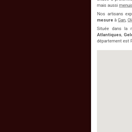
mais aussi
menuis
Nos artisans exp
mesure
à
Gan
,
Ol
Située dans la 
Atlantiques
,
Gel
département est 