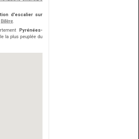
tion d'escalier sur
u
Billère
.
artement
Pyrénées-
le la plus peuplée du