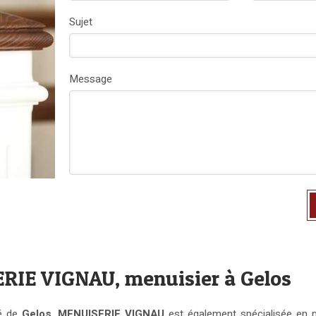
Sujet
Message
IE VIGNAU, menuisier à Gelos
té de
Gelos
,
MENUISERIE VIGNAU
est également spécialisée en