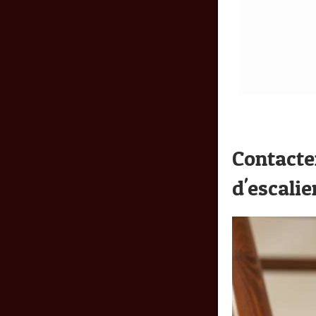
Contacte
d'escali