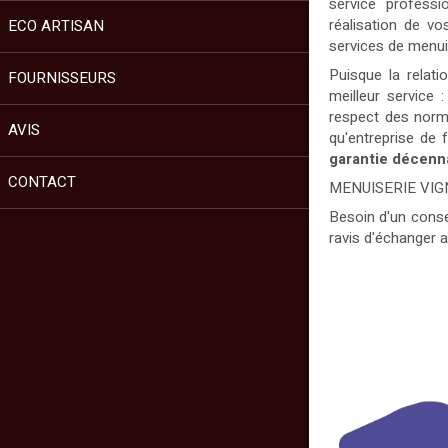
service professi
réalisation de vo
ECO ARTISAN
services de menui
Puisque la relati
FOURNISSEURS
meilleur service 
respect des norme
AVIS
qu'entreprise de 
garantie décenna
CONTACT
MENUISERIE VIGN
Besoin d'un conse
ravis d'échanger 