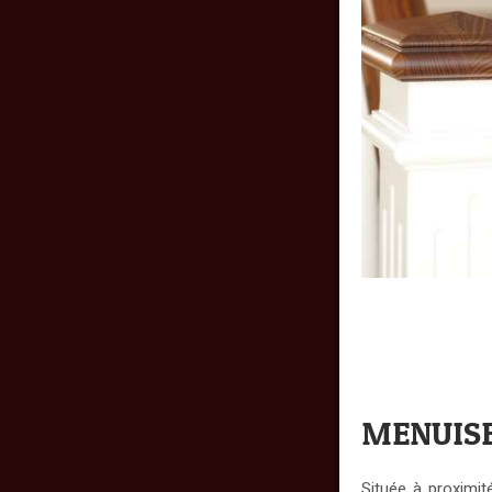
MENUISER
Située à proximi